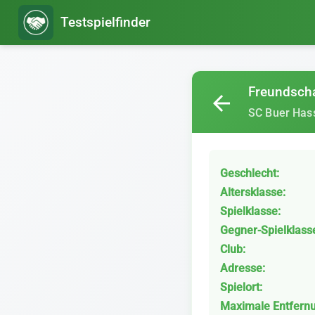
Testspielfinder
Freundscha
arrow_back
SC Buer Has
Geschlecht:
Altersklasse:
Spielklasse:
Gegner-Spielklass
Club:
Adresse:
Spielort:
Maximale Entfern