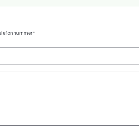
 Telefonnummer