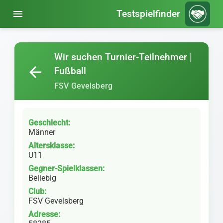
menu
Testspielfinder
Wir suchen Turnier-Teilnehmer |
arrow_back
Fußball
FSV Gevelsberg
Geschlecht:
Männer
Altersklasse:
U11
Gegner-Spielklassen:
Beliebig
Club:
FSV Gevelsberg
Adresse: