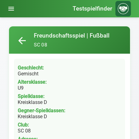
menu
Testspielfinder
Freundschaftsspiel | Fußball
arrow_back
SC 08
Geschlecht:
Gemischt
Altersklasse:
U9
Spielklasse:
Kreisklasse D
Gegner-Spielklassen:
Kreisklasse D
Club:
SC 08