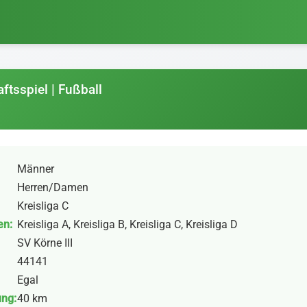
ftsspiel | Fußball
Männer
Herren/Damen
Kreisliga C
en:
Kreisliga A, Kreisliga B, Kreisliga C, Kreisliga D
SV Körne III
44141
Egal
ung:
40 km