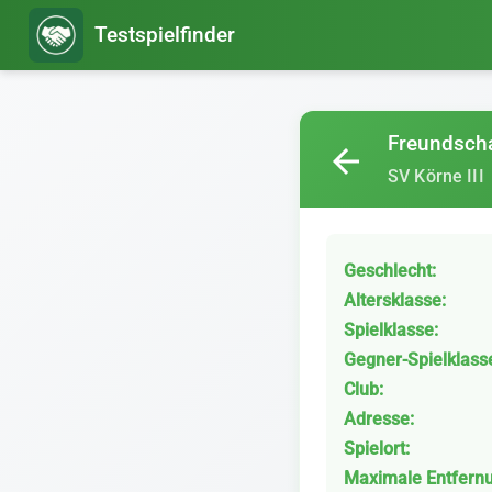
Testspielfinder
Freundscha
arrow_back
SV Körne III
Geschlecht:
Altersklasse:
Spielklasse:
Gegner-Spielklass
Club:
Adresse:
Spielort:
Maximale Entfern