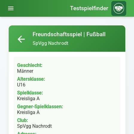
menu
Testspielfinder
Freundschaftsspiel | Fußball
arrow_back
SpVgg Nachrodt
Geschlecht:
Männer
Altersklasse:
U16
Spielklasse:
Kreisliga A
Gegner-Spielklassen:
Kreisliga A
Club:
SpVgg Nachrodt