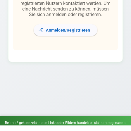
registrierten Nutzern kontaktiert werden. Um
eine Nachricht senden zu können, müssen
Sie sich anmelden oder registrieren.
login
Anmelden/Registrieren
Bei mit * gekennzeichneten Links oder Bildern handelt es sich um sogenannte
Affiliate-Links. Wenn du über einen solchen Link ein Angebot wahrnimmst,