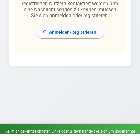
registrierten Nutzern kontaktiert werden. Um
eine Nachricht senden zu können, müssen
Sie sich anmelden oder registrieren.
login
Anmelden/Registrieren
Bei mit * gekennzeichneten Links oder Bildern handelt es sich um sogenannte
Affiliate-Links. Wenn du über einen solchen Link ein Angebot wahrnimmst,