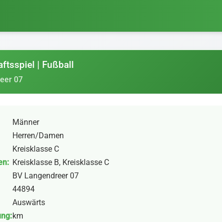
ftsspiel | Fußball
eer 07
Männer
Herren/Damen
Kreisklasse C
en:
Kreisklasse B, Kreisklasse C
BV Langendreer 07
44894
Auswärts
ung:
km