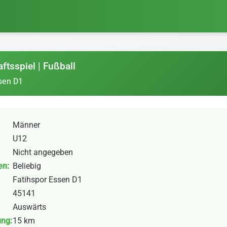
ftsspiel | Fußball
sen D1
Männer
U12
Nicht angegeben
en:
Beliebig
Fatihspor Essen D1
45141
Auswärts
ung:
15 km