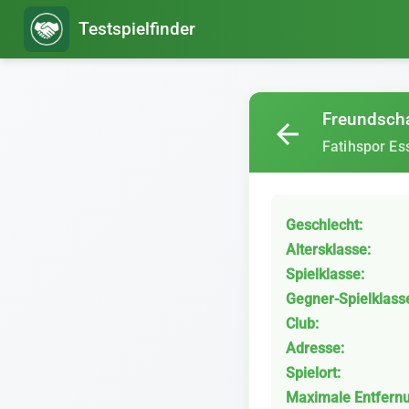
Testspielfinder
Freundscha
arrow_back
Fatihspor Es
Geschlecht:
Altersklasse:
Spielklasse:
Gegner-Spielklass
Club:
Adresse:
Spielort:
Maximale Entfern