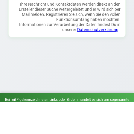
Ihre Nachricht und Kontaktdaten werden direkt an den
Ersteller dieser Suche weitergeleitet und er wird sich per
Mail melden. Registrieren Sie sich, wenn Sie den vollen
Funktionsumfang haben möchten.
Informationen zur Verarbeitung der Daten findest Du in
unserer
Datenschutzerklärung
.
Bei mit * gekennzeichneten Links oder Bildern handelt es sich um sogenannte
Affiliate-Links. Wenn du über einen solchen Link ein Angebot wahrnimmst,
erhalten wir ggf. eine Provision. Für dich entstehen keine Mehrkosten.
© 2025 Testspielfinder
Impressum
Datenschutz
Instagram