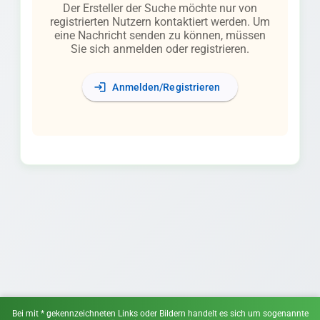
Der Ersteller der Suche möchte nur von
registrierten Nutzern kontaktiert werden. Um
eine Nachricht senden zu können, müssen
Sie sich anmelden oder registrieren.
login
Anmelden/Registrieren
Bei mit * gekennzeichneten Links oder Bildern handelt es sich um sogenannte