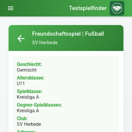
menu
Testspielfinder
Freundschaftsspiel | Fußball
arrow_back
SV Herbede
Geschlecht:
Gemischt
Altersklasse:
U11
Spielklasse:
Kreisliga A
Gegner-Spielklassen:
Kreisliga A
Club:
SV Herbede