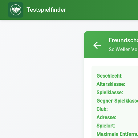
Testspielfinder
Freundscha
arrow_back
Sc Weiler Vo
Geschlecht:
Altersklasse:
Spielklasse:
Gegner-Spielklass
Club:
Adresse:
Spielort:
Maximale Entfern