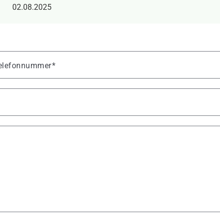
02.08.2025
 Telefonnummer