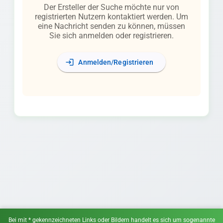
Der Ersteller der Suche möchte nur von
registrierten Nutzern kontaktiert werden. Um
eine Nachricht senden zu können, müssen
Sie sich anmelden oder registrieren.
login
Anmelden/Registrieren
Bei mit * gekennzeichneten Links oder Bildern handelt es sich um sogenannte