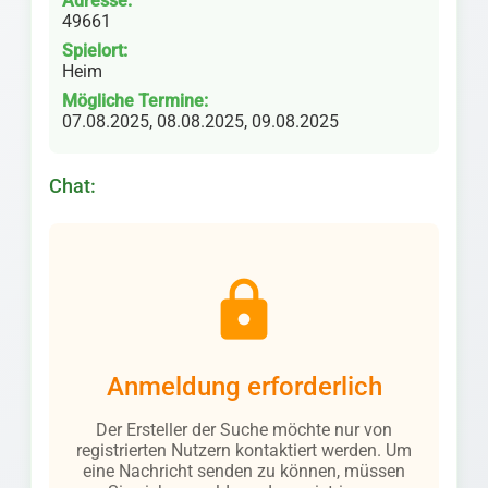
Adresse:
49661
Spielort:
Heim
Mögliche Termine:
07.08.2025, 08.08.2025, 09.08.2025
Chat:
lock
Anmeldung erforderlich
Der Ersteller der Suche möchte nur von
registrierten Nutzern kontaktiert werden. Um
eine Nachricht senden zu können, müssen