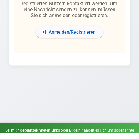
registrierten Nutzern kontaktiert werden. Um
eine Nachricht senden zu können, müssen
Sie sich anmelden oder registrieren.
login
Anmelden/Registrieren
Bei mit * gekennzeichneten Links oder Bildern handelt es sich um sogenannte
Affiliate-Links. Wenn du über einen solchen Link ein Angebot wahrnimmst,