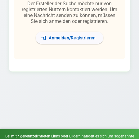
Der Ersteller der Suche möchte nur von
registrierten Nutzern kontaktiert werden. Um
eine Nachricht senden zu können, müssen
Sie sich anmelden oder registrieren.
login
Anmelden/Registrieren
Bei mit * gekennzeichneten Links oder Bildern handelt es sich um sogenannte