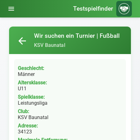
menu
Testspielfinder
Wir suchen ein Turnier | Fußball
arrow_back
KSV Baunatal
Geschlecht:
Männer
Altersklasse:
U11
Spielklasse:
Leistungsliga
Club:
KSV Baunatal
Adresse:
34123