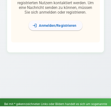
registrierten Nutzern kontaktiert werden. Um
eine Nachricht senden zu können, müssen
Sie sich anmelden oder registrieren.
login
Anmelden/Registrieren
Bei mit * gekennzeichneten Links oder Bildern handelt es sich um sogenannte
Affiliate-Links. Wenn du über einen solchen Link ein Angebot wahrnimmst,