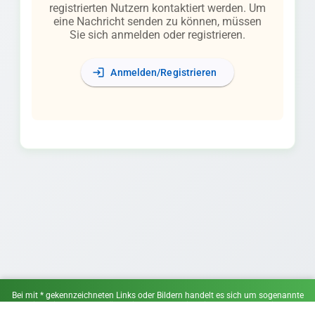
registrierten Nutzern kontaktiert werden. Um
eine Nachricht senden zu können, müssen
Sie sich anmelden oder registrieren.
login
Anmelden/Registrieren
Bei mit * gekennzeichneten Links oder Bildern handelt es sich um sogenannte
Affiliate-Links. Wenn du über einen solchen Link ein Angebot wahrnimmst,