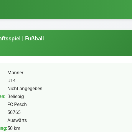
ftsspiel | Fußball
Männer
U14
Nicht angegeben
en:
Beliebig
FC Pesch
50765
Auswärts
ung:
50 km