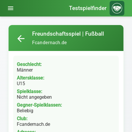
menu
Testspielfinder
Freundschaftsspiel | Fußball
arrow_back
Fcandernach.de
Geschlecht:
Männer
Altersklasse:
U15
Spielklasse:
Nicht angegeben
Gegner-Spielklassen:
Beliebig
Club:
Fcandernach.de