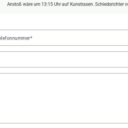
Anstoß wäre um 13:15 Uhr auf Kunstrasen. Schiedsrichter 
 Telefonnummer