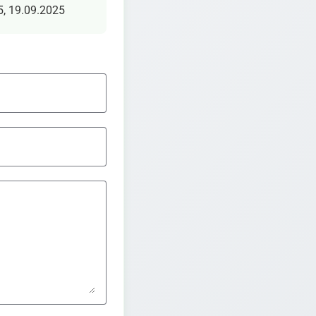
5, 19.09.2025