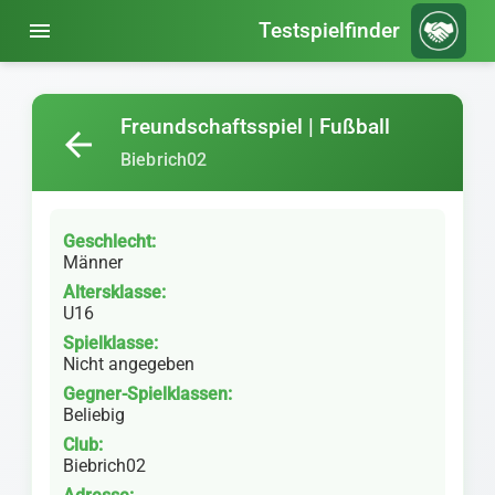
menu
Testspielfinder
Freundschaftsspiel | Fußball
arrow_back
Biebrich02
Geschlecht:
Männer
Altersklasse:
U16
Spielklasse:
Nicht angegeben
Gegner-Spielklassen:
Beliebig
Club:
Biebrich02