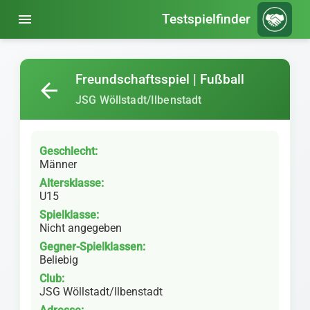
menu
Testspielfinder
Freundschaftsspiel | Fußball
arrow_back
JSG Wöllstadt/Ilbenstadt
Geschlecht:
Männer
Altersklasse:
U15
Spielklasse:
Nicht angegeben
Gegner-Spielklassen:
Beliebig
Club:
JSG Wöllstadt/Ilbenstadt