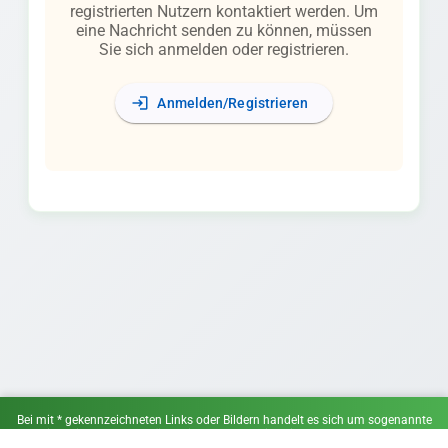
registrierten Nutzern kontaktiert werden. Um
eine Nachricht senden zu können, müssen
Sie sich anmelden oder registrieren.
login
Anmelden/Registrieren
Bei mit * gekennzeichneten Links oder Bildern handelt es sich um sogenannte
Affiliate-Links. Wenn du über einen solchen Link ein Angebot wahrnimmst,