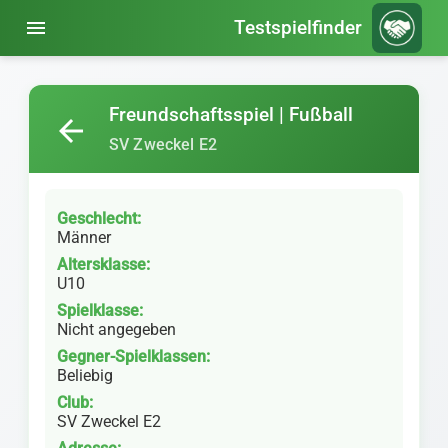
menu
Testspielfinder
Freundschaftsspiel | Fußball
arrow_back
SV Zweckel E2
Geschlecht:
Männer
Altersklasse:
U10
Spielklasse:
Nicht angegeben
Gegner-Spielklassen:
Beliebig
Club:
SV Zweckel E2