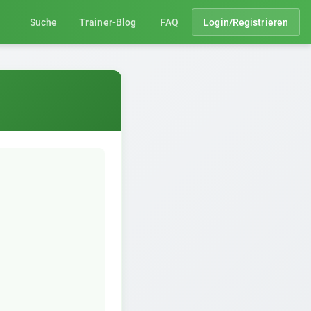
Suche
Trainer-Blog
FAQ
Login/Registrieren