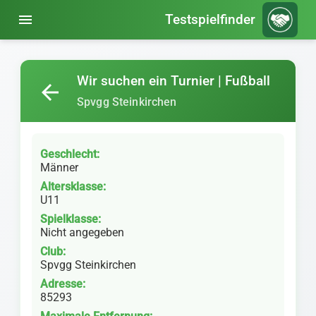
menu
Testspielfinder
Wir suchen ein Turnier | Fußball
arrow_back
Spvgg Steinkirchen
Geschlecht:
Männer
Altersklasse:
U11
Spielklasse:
Nicht angegeben
Club:
Spvgg Steinkirchen
Adresse:
85293