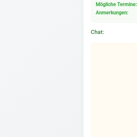
Mögliche Termine:
Anmerkungen:
Chat: