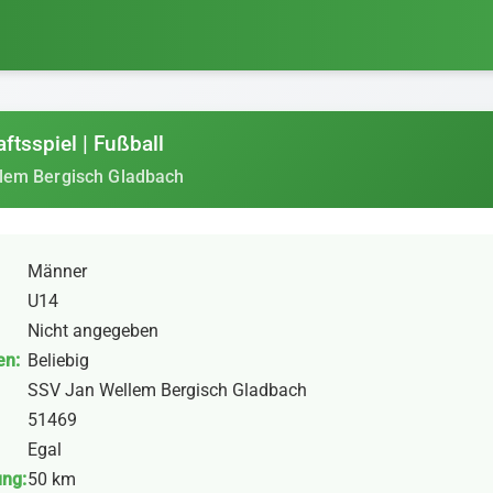
ftsspiel | Fußball
lem Bergisch Gladbach
Männer
U14
Nicht angegeben
en:
Beliebig
SSV Jan Wellem Bergisch Gladbach
51469
Egal
ung:
50 km