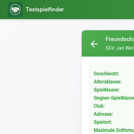
Testspielfinder
Freundscha
arrow_back
SSV Jan Wel
Geschlecht:
Altersklasse:
Spielklasse:
Gegner-Spielklass
Club:
Adresse:
Spielort:
Maximale Entfern