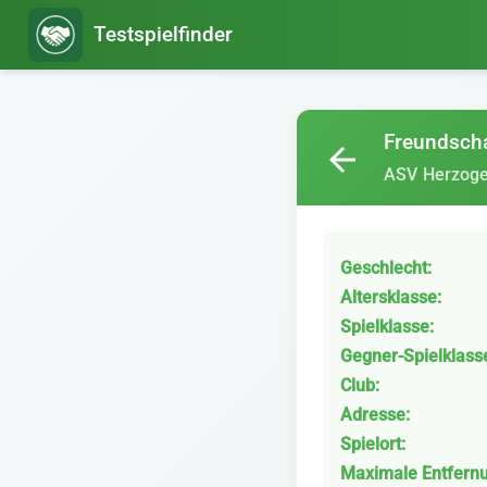
Testspielfinder
Freundscha
arrow_back
ASV Herzog
Geschlecht:
Altersklasse:
Spielklasse:
Gegner-Spielklass
Club:
Adresse:
Spielort:
Maximale Entfern