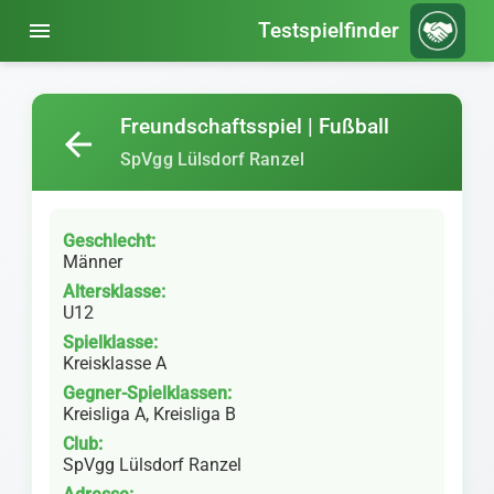
menu
Testspielfinder
Freundschaftsspiel | Fußball
arrow_back
SpVgg Lülsdorf Ranzel
Geschlecht:
Männer
Altersklasse:
U12
Spielklasse:
Kreisklasse A
Gegner-Spielklassen:
Kreisliga A, Kreisliga B
Club:
SpVgg Lülsdorf Ranzel