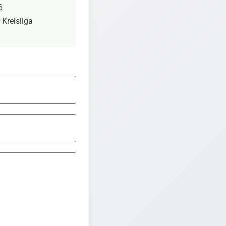
6
 Kreisliga