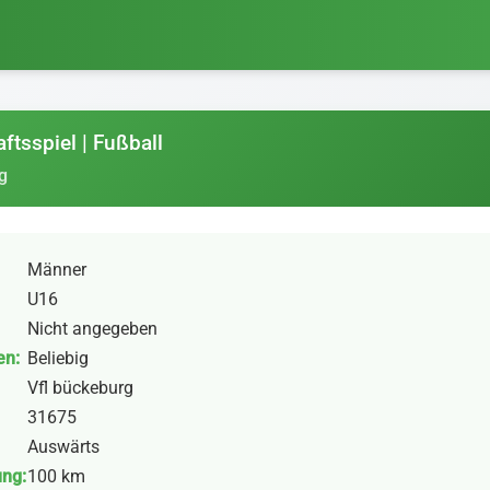
ftsspiel | Fußball
g
Männer
U16
Nicht angegeben
en:
Beliebig
Vfl bückeburg
31675
Auswärts
ung:
100 km