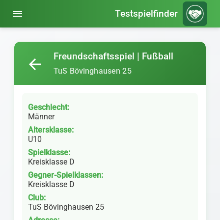
menu
Testspielfinder
Freundschaftsspiel | Fußball
arrow_back
TuS Bövinghausen 25
Geschlecht:
Männer
Altersklasse:
U10
Spielklasse:
Kreisklasse D
Gegner-Spielklassen:
Kreisklasse D
Club:
TuS Bövinghausen 25