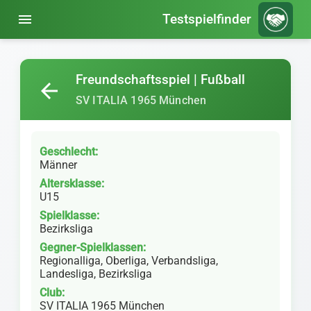
menu
Testspielfinder
Freundschaftsspiel | Fußball
arrow_back
SV ITALIA 1965 München
Geschlecht:
Männer
Altersklasse:
U15
Spielklasse:
Bezirksliga
Gegner-Spielklassen:
Regionalliga, Oberliga, Verbandsliga,
Landesliga, Bezirksliga
Club:
SV ITALIA 1965 München