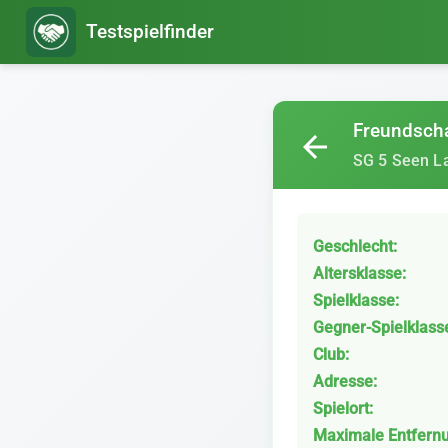
Testspielfinder
Freundscha
arrow_back
SG 5 Seen L
Geschlecht:
Altersklasse:
Spielklasse:
Gegner-Spielklass
Club:
Adresse:
Spielort:
Maximale Entfern