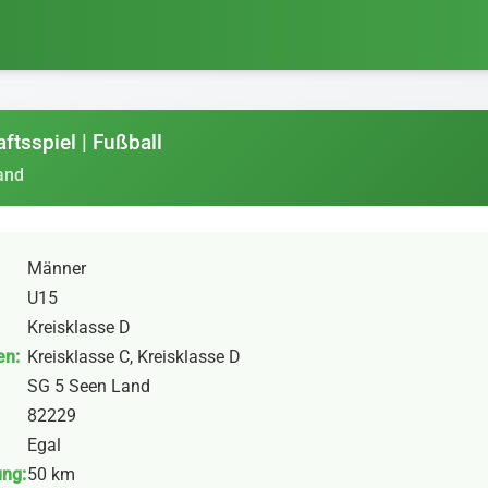
ftsspiel | Fußball
and
Männer
U15
Kreisklasse D
en:
Kreisklasse C, Kreisklasse D
SG 5 Seen Land
82229
Egal
ung:
50 km