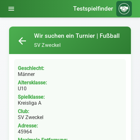
menu
Testspielfinder
Wir suchen ein Turnier | Fußball
arrow_back
SV Zweckel
Geschlecht:
Männer
Altersklasse:
U10
Spielklasse:
Kreisliga A
Club:
SV Zweckel
Adresse:
45964