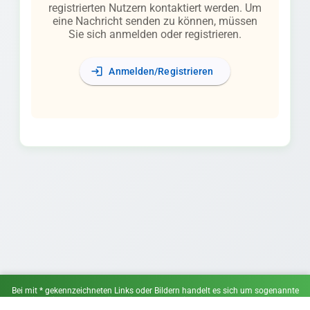
registrierten Nutzern kontaktiert werden. Um
eine Nachricht senden zu können, müssen
Sie sich anmelden oder registrieren.
login
Anmelden/Registrieren
Bei mit * gekennzeichneten Links oder Bildern handelt es sich um sogenannte
Affiliate-Links. Wenn du über einen solchen Link ein Angebot wahrnimmst,