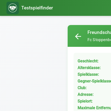
Testspielfinder
Freundscha
arrow_back
Fc Stoppenb
Geschlecht:
Altersklasse:
Spielklasse:
Gegner-Spielklass
Club:
Adresse:
Spielort:
Maximale Entfern