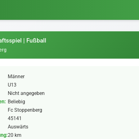
ftsspiel | Fußball
erg
Männer
U13
Nicht angegeben
en:
Beliebig
Fc Stoppenberg
45141
Auswärts
ung:
20 km