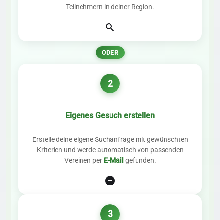
Teilnehmern in deiner Region.
search
ODER
2
Eigenes Gesuch erstellen
Erstelle deine eigene Suchanfrage mit gewünschten
Kriterien und werde automatisch von passenden
Vereinen per
E-Mail
gefunden.
add_circle
3