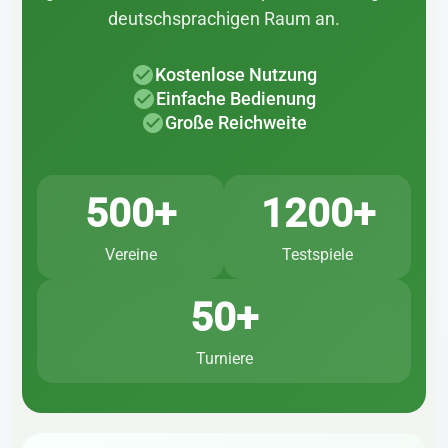
deutschsprachigen Raum an.
check_circle
Kostenlose Nutzung
check_circle
Einfache Bedienung
check_circle
Große Reichweite
500+
1200+
Vereine
Testspiele
50+
Turniere